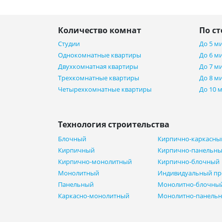
Количество комнат
По с
Студии
До 5 м
Однокомнатные квартиры
До 6 м
Двухкомнатная квартиры
До 7 м
Трехкомнатные квартиры
До 8 м
Четырехкомнатные квартиры
До 10 
Технология строительства
Блочный
Кирпично-каркасны
Кирпичный
Кирпично-панельн
Кирпично-монолитный
Кирпично-блочный
Монолитный
Индивидуальный пр
Панельный
Монолитно-блочны
Каркасно-монолитный
Монолитно-панель