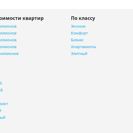
тоимости квартир
По классу
иллионов
Эконом
иллионов
Комфорт
иллионов
Бизнес
иллионов
Апартаменты
миллионов
Элитный
й
ый
оект
й
ный