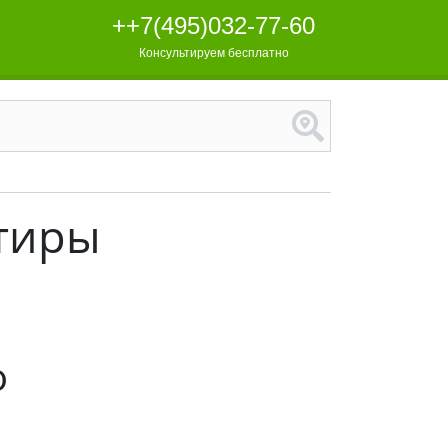
++7(495)032-77-60
Консультируем бесплатно
ртиры
о