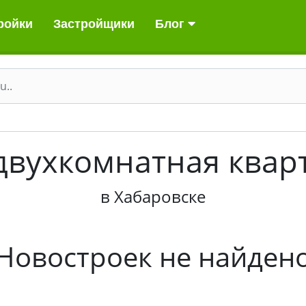
ройки
Застройщики
Блог
двухкомнатная ква
в Хабаровске
Новостроек не найден