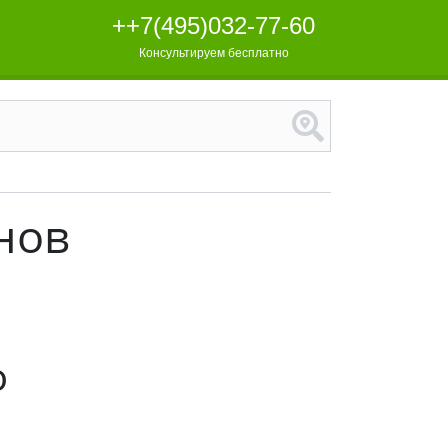
++7(495)032-77-60
Консультируем бесплатно
нов
о