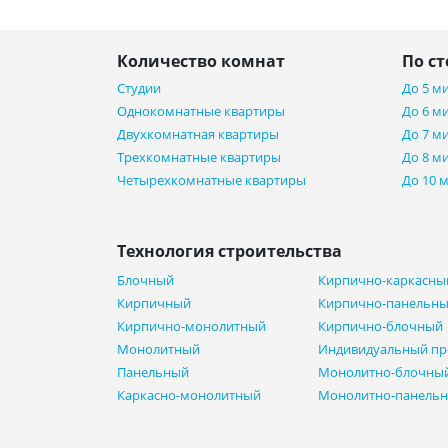
Количество комнат
По с
Студии
До 5 м
Однокомнатные квартиры
До 6 м
Двухкомнатная квартиры
До 7 м
Трехкомнатные квартиры
До 8 м
Четырехкомнатные квартиры
До 10 
Технология строительства
Блочный
Кирпично-каркасны
Кирпичный
Кирпично-панельн
Кирпично-монолитный
Кирпично-блочный
Монолитный
Индивидуальный пр
Панельный
Монолитно-блочны
Каркасно-монолитный
Монолитно-панель