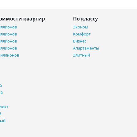
тоимости квартир
По классу
иллионов
Эконом
иллионов
Комфорт
иллионов
Бизнес
иллионов
Апартаменты
миллионов
Элитный
й
ый
оект
й
ный